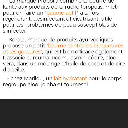
- La marque Propolia combine le beurre de
karité aux produits de la ruche (propolis, miel)
pour en faire un
"baume actif"
à la fois
régénérant, désinfectant et cicatrisant, utile
pour les problèmes de
peau susceptibles de
s'infecter.
- Kerala, marque de produits ayurvédiques,
propose un petit
"baume contre les craquelures
et les
gerçures"
, qui est bien efficace également.
Il associe curcuma, neem, jasmin, cèdre, aloe
vera, dans un mélange d'huile de coco et de cire
d'abeille.
- chez Marilou, un
lait hydratant
pour le corps
regroupe aloe, jojoba et tournesol.