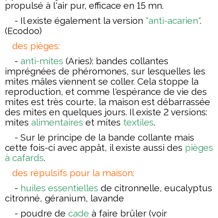
propulsé à l'air pur, efficace en 15 mn.
- Il existe également la version
"anti-acarien"
.
(Ecodoo)
des
pièges:
-
anti-mites
(Aries): bandes collantes
imprégnées de phéromones, sur lesquelles les
mites mâles viennent se coller. Cela stoppe la
reproduction, et comme l'espérance de vie des
mites est très courte, la maison est débarrassée
des mites en quelques jours. Il existe 2 versions:
mites
alimentaires
et mites
textiles
.
- Sur le principe de la bande collante mais
cette fois-ci avec appât, il existe aussi des
pièges
à cafards
.
des répulsifs pour la maison:
-
huiles essentielles
de
citronnelle
,
eucalyptus
citronné
, géranium, lavande
- poudre de
cade
à faire brûler (voir