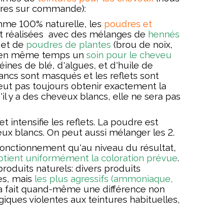
tres sur commande):
me 100% naturelle, les
poudres et
t réalisées avec des mélanges de
hennés
) et de
poudres de plantes
(brou de noix,
st en même temps un
soin pour le cheveu
éines de blé, d'algues, et d'huile de
lancs sont masqués et les reflets sont
eut pas toujours obtenir exactement la
'il y a des cheveux blancs, elle ne sera pas
et intensifie les reflets. La poudre est
eux blancs. On peut aussi mélanger les 2.
fonctionnement qu'au niveau du résultat,
tient uniformément la coloration
prévue
.
 produits naturels: divers produits
es, mais
les plus agressifs
(ammoniaque,
la fait quand-même une différence non
iques violentes aux teintures habituelles,