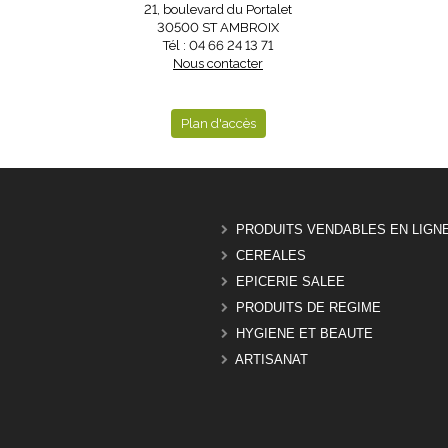
21, boulevard du Portalet
30500 ST AMBROIX
Tél : 04 66 24 13 71
Nous contacter
Plan d'accès
PRODUITS VENDABLES EN LIGN
CEREALES
EPICERIE SALEE
PRODUITS DE REGIME
HYGIENE ET BEAUTE
ARTISANAT