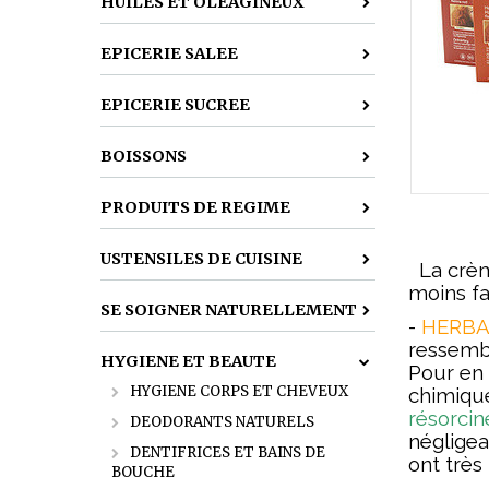
HUILES ET OLEAGINEUX
EPICERIE SALEE
EPICERIE SUCREE
BOISSONS
PRODUITS DE REGIME
USTENSILES DE CUISINE
La crème 
moins fa
SE SOIGNER NATURELLEMENT
-
HERBA
ressembl
HYGIENE ET BEAUTE
Pour en 
HYGIENE CORPS ET CHEVEUX
chimique
résorcin
DEODORANTS NATURELS
négligea
DENTIFRICES ET BAINS DE
ont très
BOUCHE