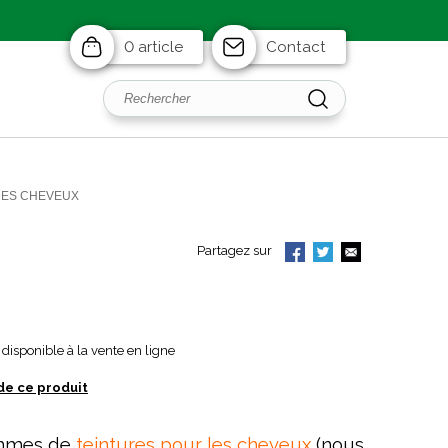
0 article
Contact
DES CHEVEUX
Partagez sur
disponible à la vente en ligne
de ce produit
ammes de
teintures pour les cheveux
(nous