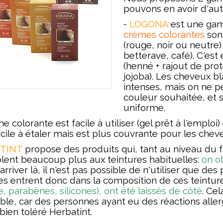
pouvons en avoir d'au
-
LOGONA
est une gam
crèmes colorantes
son
(rouge, noir ou neutre
betterave, café). C'e
(henné + rajout de prot
jojoba). Les cheveux b
intenses, mais on ne p
couleur souhaitée, et s
uniforme.
colorante est facile à utiliser (gel prêt à l'emploi) 
cile à étaler mais est plus couvrante pour les chev
TINT
propose des produits qui, tant au niveau du 
ent beaucoup plus aux teintures habituelles:
on ob
arriver là, il n'est pas possible de n'utiliser que des
s entrent donc dans la composition de ces teintur
e, parabènes, silicones), ont été laissés de côté
. Ce
ble, car des personnes ayant eu des réactions allerg
 bien toléré Herbatint.