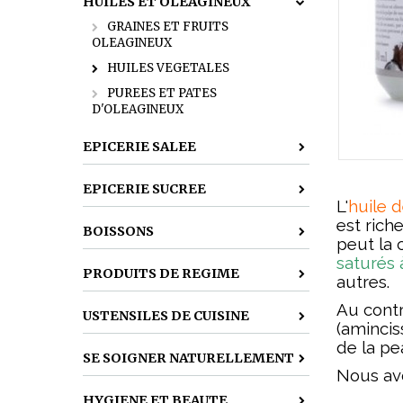
HUILES ET OLEAGINEUX
GRAINES ET FRUITS
OLEAGINEUX
HUILES VEGETALES
PUREES ET PATES
D'OLEAGINEUX
EPICERIE SALEE
EPICERIE SUCREE
L'
huile 
est rich
BOISSONS
peut la 
saturés
PRODUITS DE REGIME
autres.
Au contr
USTENSILES DE CUISINE
(amincis
de la pe
SE SOIGNER NATURELLEMENT
Nous av
HYGIENE ET BEAUTE